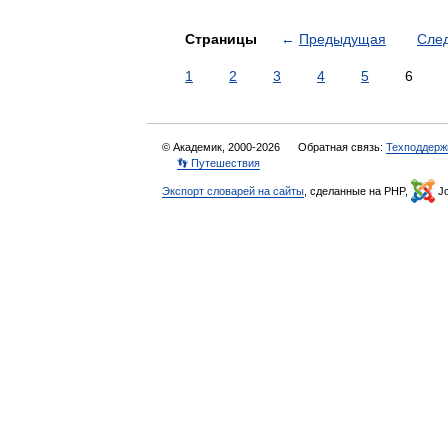
Страницы
←
Предыдущая
Сле
1
2
3
4
5
6
© Академик, 2000-2026
Обратная связь:
Техподдерж
👣 Путешествия
Экспорт словарей на сайты
, сделанные на PHP,
Jo