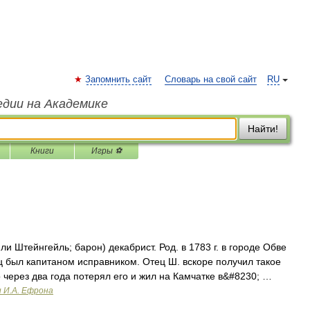
Запомнить сайт
Словарь на свой сайт
RU
едии на Академике
Найти!
Книги
Игры ⚽
ли Штейнгейль; барон) декабрист. Род. в 1783 г. в городе Обве
ец был капитаном исправником. Отец Ш. вскоре получил такое
 через два года потерял его и жил на Камчатке в&#8230; …
и И.А. Ефрона