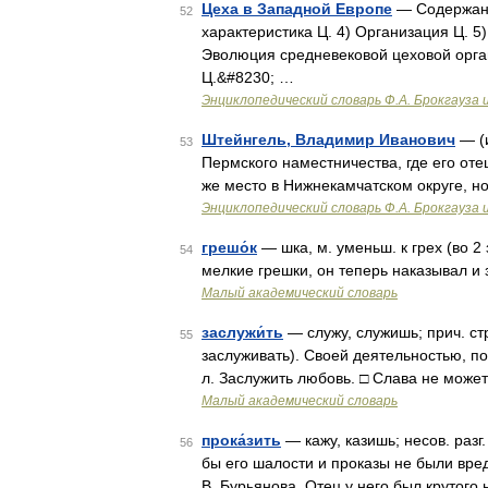
Цеха в Западной Европе
— Содержани
52
характеристика Ц. 4) Организация Ц. 5)
Эволюция средневековой цеховой орган
Ц.&#8230; …
Энциклопедический словарь Ф.А. Брокгауза 
Штейнгель, Владимир Иванович
— (и
53
Пермского наместничества, где его от
же место в Нижнекамчатском округе, но
Энциклопедический словарь Ф.А. Брокгауза 
грешо́к
— шка, м. уменьш. к грех (во 2
54
мелкие грешки, он теперь наказывал и
Малый академический словарь
заслужи́ть
— служу, служишь; прич. стра
55
заслуживать). Своей деятельностью, по
л. Заслужить любовь. □ Слава не може
Малый академический словарь
прока́зить
— кажу, казишь; несов. разг.
56
бы его шалости и проказы не были вред
В. Бурьянова. Отец у него был крутог