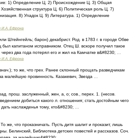
е: 1) Определение Ц. 2) Происхождение Ц. 3) Общая
 Хозяйственная структура Ц. 6) Политическая роль Ц. 7)
изация. 8) Упадок Ц. 9) Литература. 1) Определение
и И.А. Ефрона
ли Штейнгейль; барон) декабрист. Род. в 1783 г. в городе Обве
ец был капитаном исправником. Отец Ш. вскоре получил такое
 через два года потерял его и жил на Камчатке в&#8230; …
и И.А. Ефрона
 знач.); то же, что грех. Ранее склонный прощать разведчикам
 за малейшую провинность. Казакевич, Звезда …
д. прош. заслуженный, жен, а, о; сов., перех. 1. (несов.
ведением добиться какого л. отношения; стать достойным чего
т дать наслажденья тому, кто&#8230; …
 То же, что проказничать. Пусть дитя шалит и проказит, лишь
ны. Белинский, Библиотека детских повестей и рассказов. Соч.
о нрава, за малейшую&#8230; …