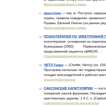
Малый академический словарь
просту́пок
— пка, м. Поступок, наруш
57
нормы, правила поведения; провинност
Пушкин, Евгений Онегин (из ранних ре
Малый академический словарь
ПСИХОТЕРАПИЯ ПО ЭЛЕКТРОННОЙ 
58
психотерапия, основанная на переписке
Кузнецовым (2000). Первоначальной з
представлений пациента и&#8230; …
Психотерапевтическая энциклопедия
ЧЕТЛ Генри
— (Chettle, Henry) (ок. 156
59
Прослужив несколько лет подмастерьем
гильдии книгоиздателей и работал мас
Энциклопедия Кольера
САКСОНСКИЕ КАПИТУЛЯРИИ
— поста
60
покорения саксов франками. Насаждали
христианскую церковь. 1 й С. к. (Capitu
Советская историческая энциклопедия