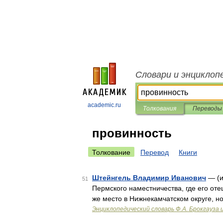
Словари и энциклоп
academic.ru
Толкования
Переводы
провинность
Толкование
Перевод
Книги
Штейнгель Владимир Иванович
— (и
51
Пермского наместничества, где его от
же место в Нижнекамчатском округе, но
Энциклопедический словарь Ф.А. Брокгауза 