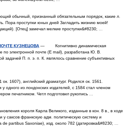
ающий обычный, признанный обязательным порядок, какие л.
ь. Пора проступки юных дней Загладить жизнию моей!
дакций). [Отец] замечал мелкие проступки&#8230; …
ПОЧТЕ КУЗНЕЦОВА
— Когнитивно динамическая
 по электронной почте (E mail), разработана Ю. В.
адачей П. п. э. п. К. являлось сравнение субъективных
1 ок. 1607), английский драматург. Родился ок. 1561.
 у одного из лондонских издателей, с 1584 стал членом
тером печатником. Четл подготовил рукопись …
новления короля Карла Великого, изданные в кон. 8 в., в ходе
 у саксов франкскую адм. политическую систему и
la de partibus Saxoniae), изд. около 782 (датировка&#8230; …