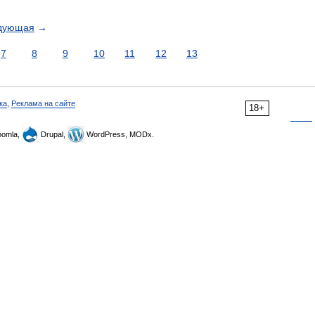
дующая
→
7
8
9
10
11
12
13
ка
,
Реклама на сайте
18+
omla,
Drupal,
WordPress, MODx.